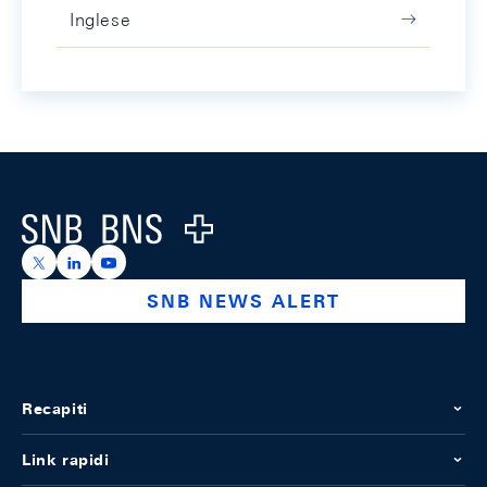
Inglese
Footer
Logo
https://x.com/snb_bns
https://ch.linkedin.com/company/swiss-national-ba
https://www.youtube.com/@swissnationalbank
SNB NEWS ALERT
Recapiti
Link rapidi