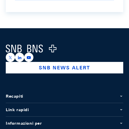
Footer
Logo
https://x.com/snb_bns
https://ch.linkedin.com/company/swiss-national-ba
https://www.youtube.com/@swissnationalbank
SNB NEWS ALERT
Recapiti
Link rapidi
Informazioni per