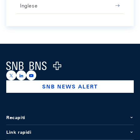
Inglese
Footer
Logo
https://x.com/snb_bns
https://ch.linkedin.com/company/swiss-national-ba
https://www.youtube.com/@swissnationalbank
SNB NEWS ALERT
Recapiti
Link rapidi