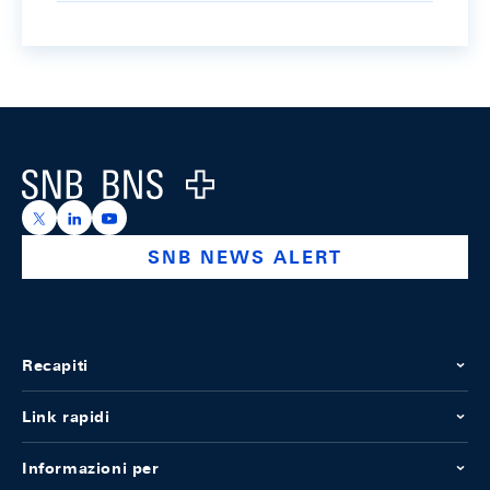
Footer
Logo
https://x.com/snb_bns
https://ch.linkedin.com/company/swiss-national-ba
https://www.youtube.com/@swissnationalbank
SNB NEWS ALERT
Recapiti
Link rapidi
Informazioni per