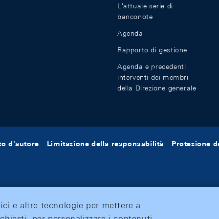
L'attuale serie di
banconote
Agenda
Rapporto di gestione
Agenda e precedenti
interventi dei membri
della Direzione generale
tto d'autore
Limitazione della responsabilità
Protezione de
tici e altre tecnologie per mettere a
ichiesti, per personalizzare i contenuti