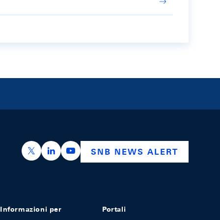
https://x.com/snb_bns
https://ch.linkedin.com/company/swiss-nation
https://www.youtube.com/@swissnation
SNB NEWS ALERT
Informazioni per
Portali