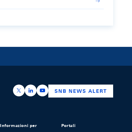
https://x.com/snb_bns
https://ch.linkedin.com/company/swiss-nation
https://www.youtube.com/@swissnation
SNB NEWS ALERT
Informazioni per
Portali