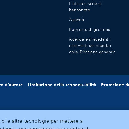
L'attuale serie di
banconote
Agenda
Rapporto di gestione
Agenda e precedenti
interventi dei membri
della Direzione generale
tto d'autore
Limitazione della responsabilità
Protezione de
tici e altre tecnologie per mettere a
ichiesti, per personalizzare i contenuti