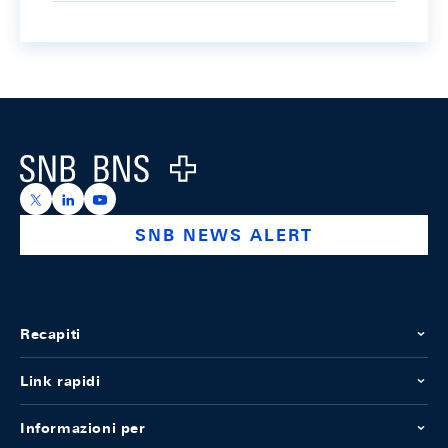
Footer
Logo
https://x.com/snb_bns
https://ch.linkedin.com/company/swiss-national-ba
https://www.youtube.com/@swissnationalbank
SNB NEWS ALERT
Recapiti
Link rapidi
Informazioni per