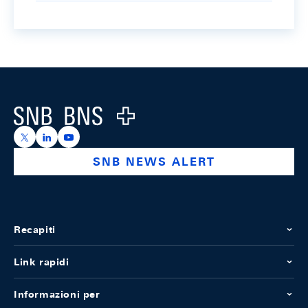
Footer
Logo
https://x.com/snb_bns
https://ch.linkedin.com/company/swiss-national-ba
https://www.youtube.com/@swissnationalbank
SNB NEWS ALERT
Recapiti
Link rapidi
Informazioni per