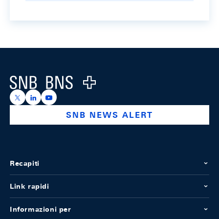
Footer
Logo
https://x.com/snb_bns
https://ch.linkedin.com/company/swiss-national-ba
https://www.youtube.com/@swissnationalbank
SNB NEWS ALERT
Recapiti
Link rapidi
Informazioni per