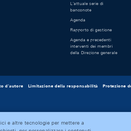
L'attuale serie di
banconote
Agenda
Rapporto di gestione
Agenda e precedenti
interventi dei membri
della Direzione generale
tto d'autore
Limitazione della responsabilità
Protezione de
tici e altre tecnologie per mettere a
ichiesti, per personalizzare i contenuti