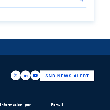
https://x.com/snb_bns
https://ch.linkedin.com/company/swiss-nation
https://www.youtube.com/@swissnation
SNB NEWS ALERT
Informazioni per
Portali