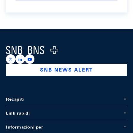
Footer
Logo
https://x.com/snb_bns
https://ch.linkedin.com/company/swiss-national-ba
https://www.youtube.com/@swissnationalbank
SNB NEWS ALERT
Recapiti
Link rapidi
Informazioni per