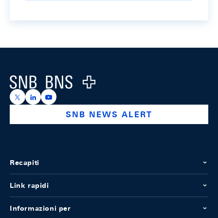
Footer
Logo
https://x.com/snb_bns
https://ch.linkedin.com/company/swiss-national-ba
https://www.youtube.com/@swissnationalbank
SNB NEWS ALERT
Recapiti
Link rapidi
Informazioni per