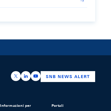
https://x.com/snb_bns
https://ch.linkedin.com/company/swiss-nation
https://www.youtube.com/@swissnation
SNB NEWS ALERT
Informazioni per
Portali