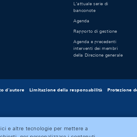
L'attuale serie di
banconote
Agenda
Rapporto di gestione
Agenda e precedenti
interventi dei membri
della Direzione generale
tto d'autore
Limitazione della responsabilità
Protezione de
tici e altre tecnologie per mettere a
ichiesti, per personalizzare i contenuti