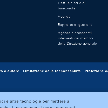
L'attuale serie di
banconote
Agenda
Rapporto di gestione
Agenda e precedenti
interventi dei membri
della Direzione generale
tto d'autore
Limitazione della responsabilità
Protezione de
tici e altre tecnologie per mettere a
ichiesti, per personalizzare i contenuti