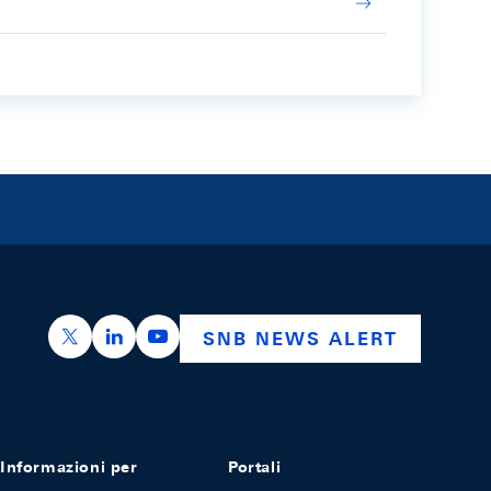
https://x.com/snb_bns
https://ch.linkedin.com/company/swiss-nation
https://www.youtube.com/@swissnation
SNB NEWS ALERT
Informazioni per
Portali