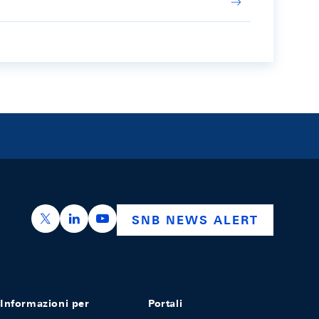
https://x.com/snb_bns
https://ch.linkedin.com/company/swiss-nation
https://www.youtube.com/@swissnation
SNB NEWS ALERT
Informazioni per
Portali