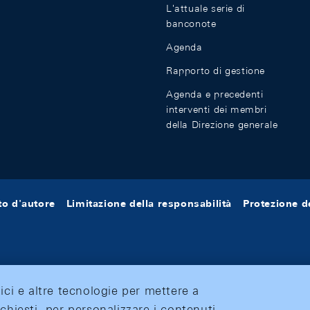
L'attuale serie di
banconote
Agenda
Rapporto di gestione
Agenda e precedenti
interventi dei membri
della Direzione generale
tto d'autore
Limitazione della responsabilità
Protezione de
tici e altre tecnologie per mettere a
ichiesti, per personalizzare i contenuti