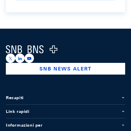
Footer
Logo
https://x.com/snb_bns
https://ch.linkedin.com/company/swiss-national-ba
https://www.youtube.com/@swissnationalbank
SNB NEWS ALERT
Recapiti
Link rapidi
Informazioni per