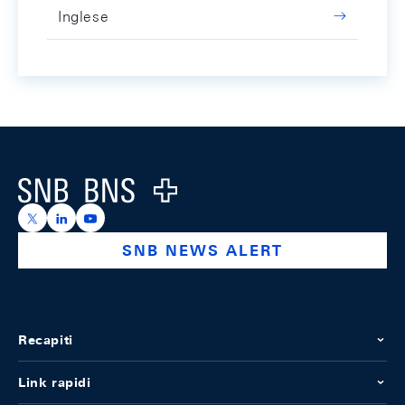
Inglese
Footer
Logo
https://x.com/snb_bns
https://ch.linkedin.com/company/swiss-national-ba
https://www.youtube.com/@swissnationalbank
SNB NEWS ALERT
Recapiti
Link rapidi