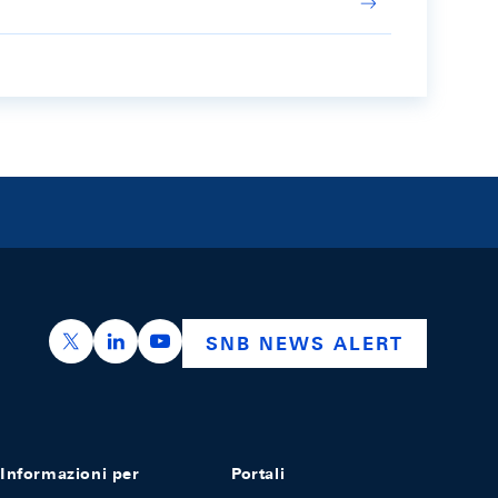
https://x.com/snb_bns
https://ch.linkedin.com/company/swiss-nation
https://www.youtube.com/@swissnation
SNB NEWS ALERT
Informazioni per
Portali