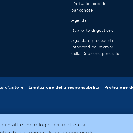
L'attuale serie di
banconote
Agenda
Rapporto di gestione
Agenda e precedenti
interventi dei membri
della Direzione generale
tto d'autore
Limitazione della responsabilità
Protezione de
tici e altre tecnologie per mettere a
ichiesti, per personalizzare i contenuti