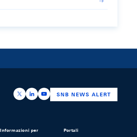
https://x.com/snb_bns
https://ch.linkedin.com/company/swiss-nation
https://www.youtube.com/@swissnation
SNB NEWS ALERT
Informazioni per
Portali