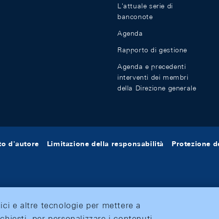
L'attuale serie di
banconote
Agenda
Rapporto di gestione
Agenda e precedenti
interventi dei membri
della Direzione generale
tto d'autore
Limitazione della responsabilità
Protezione de
tici e altre tecnologie per mettere a
ichiesti, per personalizzare i contenuti