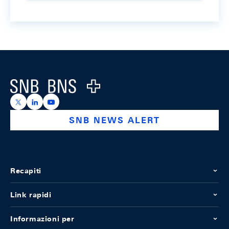
Footer
Logo
https://x.com/snb_bns
https://ch.linkedin.com/company/swiss-national-ba
https://www.youtube.com/@swissnationalbank
SNB NEWS ALERT
Recapiti
Link rapidi
Informazioni per