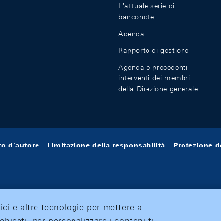
L'attuale serie di
banconote
Agenda
Rapporto di gestione
Agenda e precedenti
interventi dei membri
della Direzione generale
tto d'autore
Limitazione della responsabilità
Protezione de
tici e altre tecnologie per mettere a
ichiesti, per personalizzare i contenuti