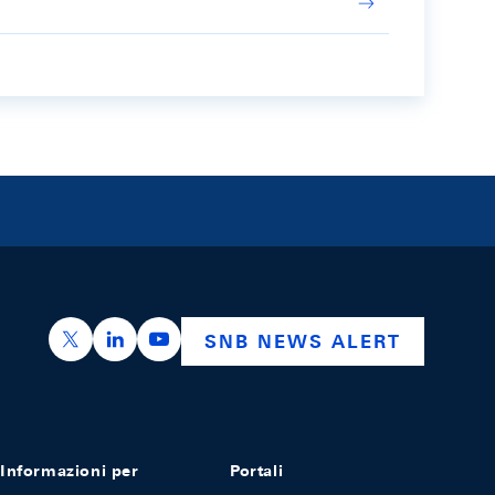
https://x.com/snb_bns
https://ch.linkedin.com/company/swiss-nation
https://www.youtube.com/@swissnation
SNB NEWS ALERT
Informazioni per
Portali