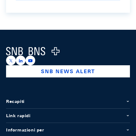
Footer
Logo
https://x.com/snb_bns
https://ch.linkedin.com/company/swiss-national-ba
https://www.youtube.com/@swissnationalbank
SNB NEWS ALERT
Recapiti
Link rapidi
Informazioni per