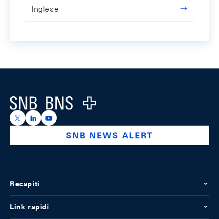
Inglese
Footer
Logo
https://x.com/snb_bns
https://ch.linkedin.com/company/swiss-national-ba
https://www.youtube.com/@swissnationalbank
SNB NEWS ALERT
Recapiti
Link rapidi