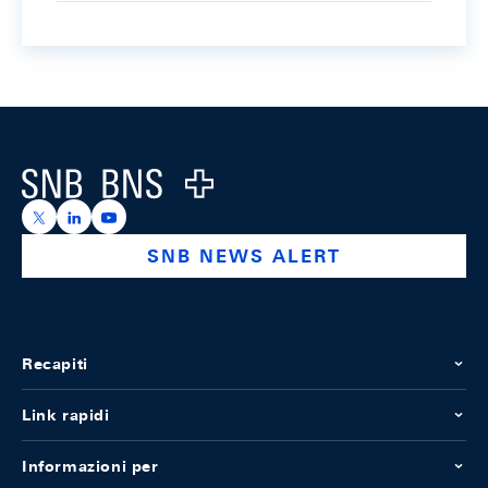
Footer
Logo
https://x.com/snb_bns
https://ch.linkedin.com/company/swiss-national-ba
https://www.youtube.com/@swissnationalbank
SNB NEWS ALERT
Recapiti
Link rapidi
Informazioni per