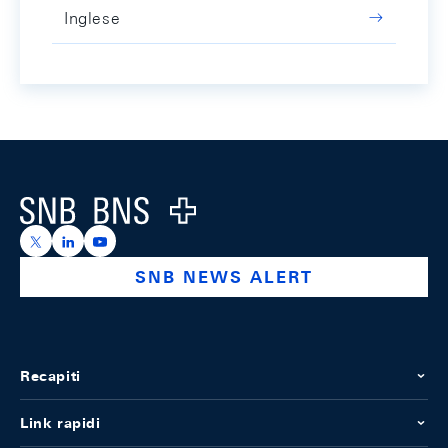
Inglese
Footer
Logo
https://x.com/snb_bns
https://ch.linkedin.com/company/swiss-national-ba
https://www.youtube.com/@swissnationalbank
SNB NEWS ALERT
Recapiti
Link rapidi