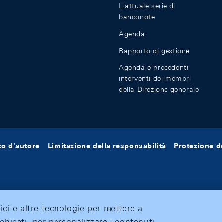
L'attuale serie di
banconote
Agenda
Rapporto di gestione
Agenda e precedenti
interventi dei membri
della Direzione generale
tto d'autore
Limitazione della responsabilità
Protezione de
tici e altre tecnologie per mettere a
ichiesti, per personalizzare i contenuti