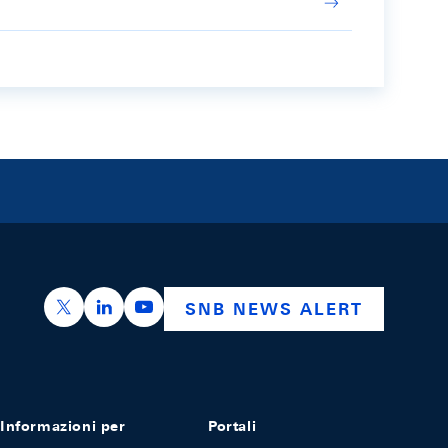
https://x.com/snb_bns
https://ch.linkedin.com/company/swiss-nation
https://www.youtube.com/@swissnation
SNB NEWS ALERT
Informazioni per
Portali