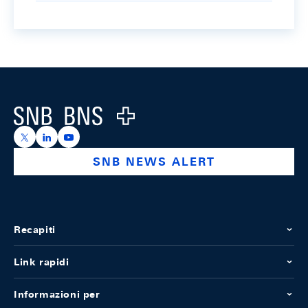
Footer
Logo
https://x.com/snb_bns
https://ch.linkedin.com/company/swiss-national-ba
https://www.youtube.com/@swissnationalbank
SNB NEWS ALERT
Recapiti
Link rapidi
Informazioni per