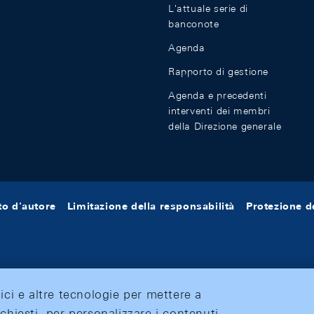
L'attuale serie di
banconote
Agenda
Rapporto di gestione
Agenda e precedenti
interventi dei membri
della Direzione generale
tto d'autore
Limitazione della responsabilità
Protezione de
tici e altre tecnologie per mettere a
ichiesti, per personalizzare i contenuti