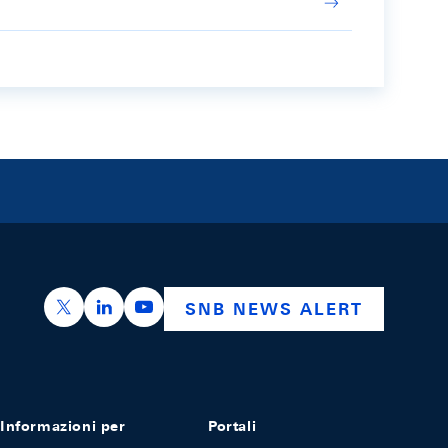
https://x.com/snb_bns
https://ch.linkedin.com/company/swiss-nation
https://www.youtube.com/@swissnation
SNB NEWS ALERT
Informazioni per
Portali