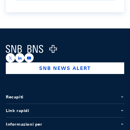
Footer
Logo
https://x.com/snb_bns
https://ch.linkedin.com/company/swiss-national-ba
https://www.youtube.com/@swissnationalbank
SNB NEWS ALERT
Recapiti
Link rapidi
Informazioni per