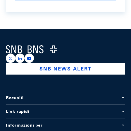
Footer
Logo
https://x.com/snb_bns
https://ch.linkedin.com/company/swiss-national-ba
https://www.youtube.com/@swissnationalbank
SNB NEWS ALERT
Recapiti
Link rapidi
Informazioni per