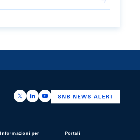
https://x.com/snb_bns
https://ch.linkedin.com/company/swiss-nation
https://www.youtube.com/@swissnation
SNB NEWS ALERT
Informazioni per
Portali