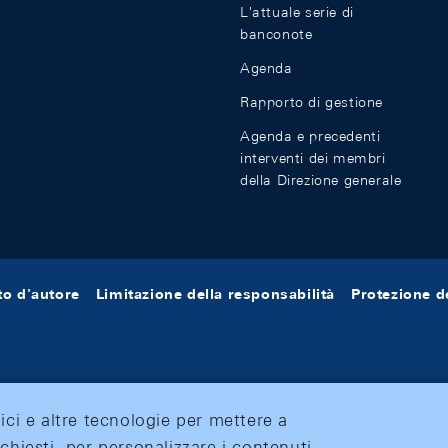
L'attuale serie di
banconote
Agenda
Rapporto di gestione
Agenda e precedenti
interventi dei membri
della Direzione generale
tto d'autore
Limitazione della responsabilità
Protezione de
tici e altre tecnologie per mettere a
ichiesti, per personalizzare i contenuti