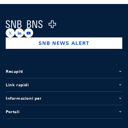
Footer
Logo
https://x.com/snb_bns
https://ch.linkedin.com/company/swiss-national-ba
https://www.youtube.com/@swissnationalbank
SNB NEWS ALERT
Recapiti
Link rapidi
Informazioni per
Portali