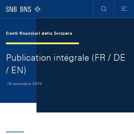
Skip Links Navigation
Header
Meta Navigation
Logo
Ricerca
Menu
Conti finanziari della Svizzera
Publication intégrale (FR / DE
/ EN)
19 novembre 2010