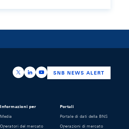
https://x.com/snb_bns
https://ch.linkedin.com/company/swiss-nation
https://www.youtube.com/@swissnation
SNB NEWS ALERT
Informazioni per
Portali
Media
Portale di dati della BNS
Operatori del mercato
Operazioni di mercato