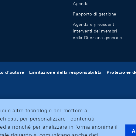
Agenda
Rapporto di gestione
Agenda e precedenti
interventi dei membri
della Direzione generale
tto d'autore
Limitazione della responsabilità
Protezione de
tici e altre tecnologie per mettere a
ichiesti, per personalizzare i contenuti
 media nonché per analizzare in forma anonima il
A
 A tale riguardo si comunicano anche dati