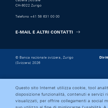
Casella postale
CH-8022 Zurigo
Telefono +41 58 631 00 00
E-MAIL E ALTRI CONTATTI
Diri
© Banca nazionale svizzera, Zurigo
(Svizzera) 2026
Questo sito Internet utilizza cookie, tool anali
disposizione funzionalità, contenuti e servizi r
visualizzati, per offrire collegamenti a social
suo utilizzo al fine di migliorarne l'usabilità.