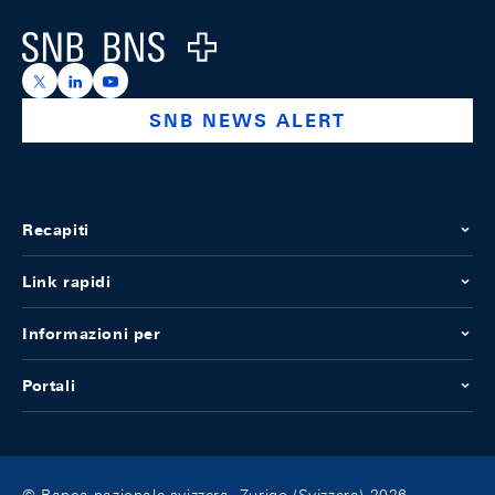
Logo
https://x.com/snb_bns
https://ch.linkedin.com/company/swiss-national-ba
https://www.youtube.com/@swissnationalbank
SNB NEWS ALERT
Recapiti
Link rapidi
Informazioni per
Portali