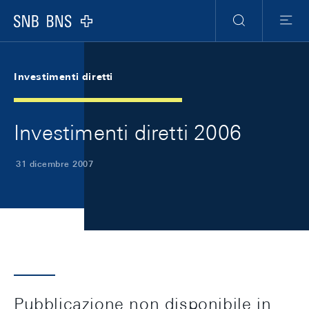
Skip Links Navigation
Header
Meta Navigation
Logo
Ricerca
Menu
Investimenti diretti
Investimenti diretti 2006
31 dicembre 2007
Pubblicazione non disponibile in