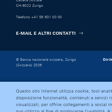
Casella postale
CH-8022 Zurigo
Telefono +41 58 631 00 00
E-MAIL E ALTRI CONTATTI
Diri
© Banca nazionale svizzera, Zurigo
(Svizzera) 2026
Questo sito Internet utilizza cookie, tool anali
disposizione funzionalità, contenuti e servizi r
visualizzati, per offrire collegamenti a social
suo utilizzo al fine di migliorarne l'usabilità.