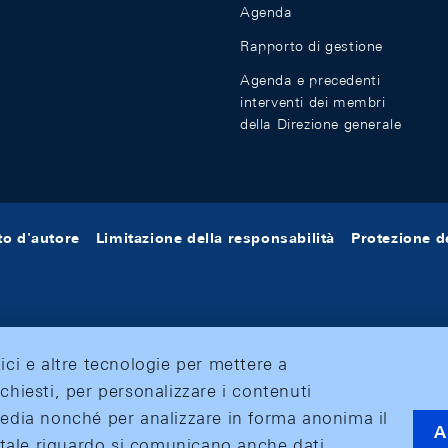
Agenda
Rapporto di gestione
Agenda e precedenti
interventi dei membri
della Direzione generale
tto d'autore
Limitazione della responsabilità
Protezione de
tici e altre tecnologie per mettere a
ichiesti, per personalizzare i contenuti
 media nonché per analizzare in forma anonima il
A
 A tale riguardo si comunicano anche dati