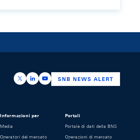
https://x.com/snb_bns
https://ch.linkedin.com/company/swiss-nation
https://www.youtube.com/@swissnation
SNB NEWS ALERT
Informazioni per
Portali
Media
Portale di dati della BNS
Operatori del mercato
Operazioni di mercato