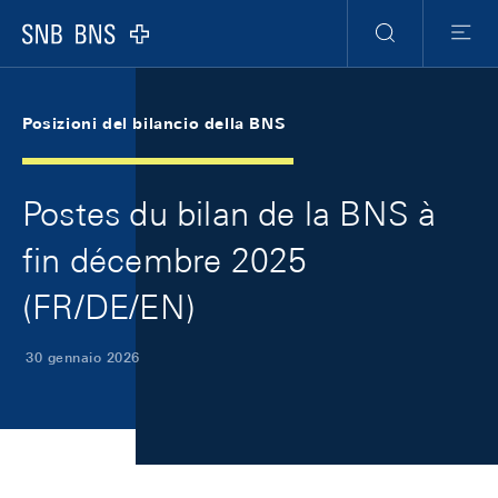
Skip Links Navigation
Header
Meta Navigation
Logo
Ricerca
Menu
Posizioni del bilancio della BNS
Postes du bilan de la BNS à
fin décembre 2025
(FR/DE/EN)
30 gennaio 2026