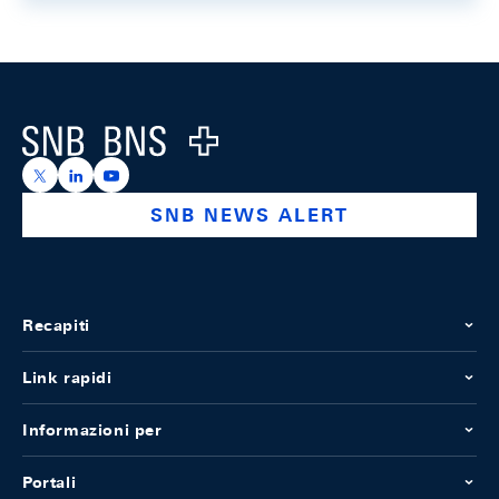
Footer
Logo
https://x.com/snb_bns
https://ch.linkedin.com/company/swiss-national-ba
https://www.youtube.com/@swissnationalbank
SNB NEWS ALERT
Recapiti
Link rapidi
Informazioni per
Portali