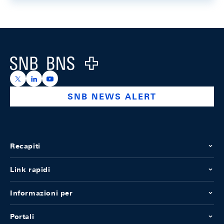
Footer
Logo
https://x.com/snb_bns
https://ch.linkedin.com/company/swiss-national-ba
https://www.youtube.com/@swissnationalbank
SNB NEWS ALERT
Recapiti
Link rapidi
Informazioni per
Portali