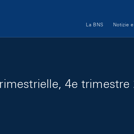
Main Navigation
La BNS
Notizie e
trimestrielle, 4e trimest