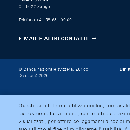
Casella postale
CH-8022 Zurigo
Telefono +41 58 631 00 00
E-MAIL E ALTRI CONTATTI
Diri
© Banca nazionale svizzera, Zurigo
(Svizzera) 2026
Questo sito Internet utilizza cookie, tool anali
disposizione funzionalità, contenuti e servizi r
visualizzati, per offrire collegamenti a social
suo utilizzo al fine di migliorarne l'usabilità.