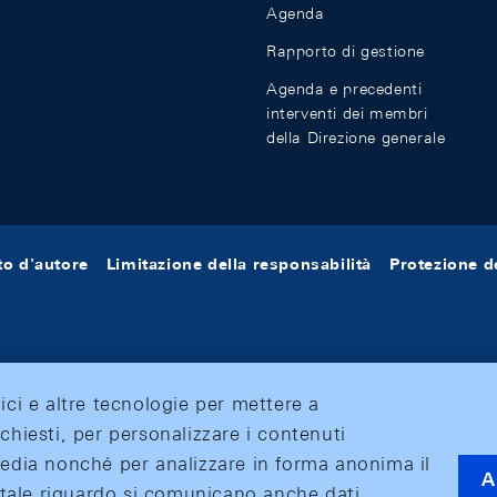
Agenda
Rapporto di gestione
Agenda e precedenti
interventi dei membri
della Direzione generale
tto d'autore
Limitazione della responsabilità
Protezione de
tici e altre tecnologie per mettere a
ichiesti, per personalizzare i contenuti
 media nonché per analizzare in forma anonima il
A
 A tale riguardo si comunicano anche dati