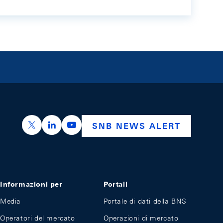
https://x.com/snb_bns
https://ch.linkedin.com/company/swiss-nation
https://www.youtube.com/@swissnation
SNB NEWS ALERT
Informazioni per
Portali
Media
Portale di dati della BNS
Operatori del mercato
Operazioni di mercato