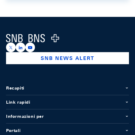
Footer
Logo
https://x.com/snb_bns
https://ch.linkedin.com/company/swiss-national-ba
https://www.youtube.com/@swissnationalbank
SNB NEWS ALERT
Recapiti
Link rapidi
Informazioni per
Portali