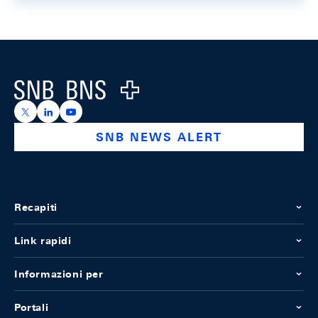
Footer
Logo
https://x.com/snb_bns
https://ch.linkedin.com/company/swiss-national-ba
https://www.youtube.com/@swissnationalbank
SNB NEWS ALERT
Recapiti
Link rapidi
Informazioni per
Portali