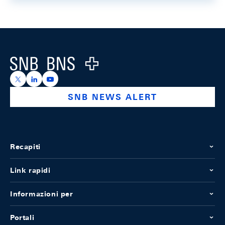
Footer
Logo
https://x.com/snb_bns
https://ch.linkedin.com/company/swiss-national-ba
https://www.youtube.com/@swissnationalbank
SNB NEWS ALERT
Recapiti
Link rapidi
Informazioni per
Portali