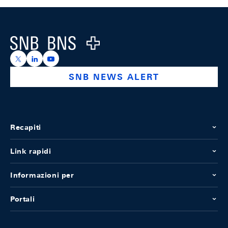
Footer
Logo
https://x.com/snb_bns
https://ch.linkedin.com/company/swiss-national-ba
https://www.youtube.com/@swissnationalbank
SNB NEWS ALERT
Recapiti
Link rapidi
Informazioni per
Portali