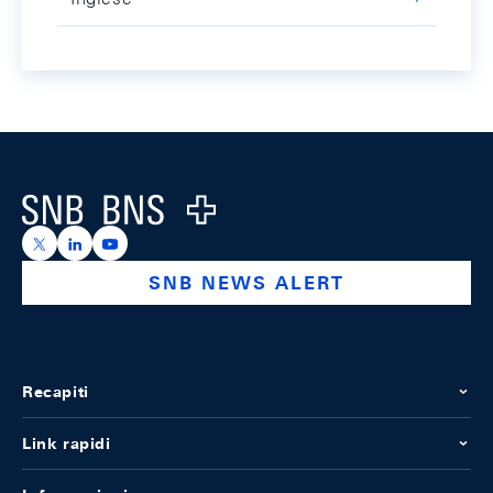
Footer
Logo
https://x.com/snb_bns
https://ch.linkedin.com/company/swiss-national-ba
https://www.youtube.com/@swissnationalbank
SNB NEWS ALERT
Recapiti
Link rapidi