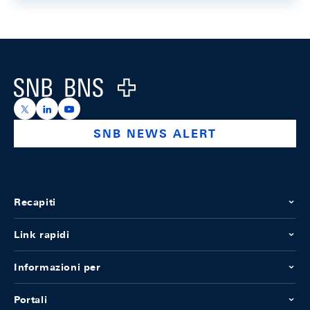
Footer
Logo
https://x.com/snb_bns
https://ch.linkedin.com/company/swiss-national-ba
https://www.youtube.com/@swissnationalbank
SNB NEWS ALERT
Recapiti
Link rapidi
Informazioni per
Portali