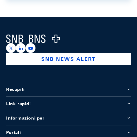
Footer
Logo
https://x.com/snb_bns
https://ch.linkedin.com/company/swiss-national-ba
https://www.youtube.com/@swissnationalbank
SNB NEWS ALERT
Recapiti
Link rapidi
Informazioni per
Portali