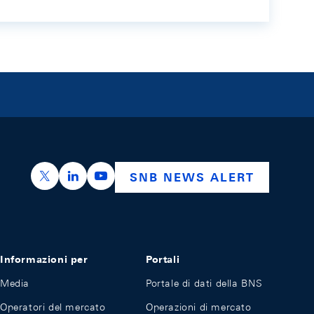
https://x.com/snb_bns
https://ch.linkedin.com/company/swiss-nation
https://www.youtube.com/@swissnation
SNB NEWS ALERT
Informazioni per
Portali
Media
Portale di dati della BNS
Operatori del mercato
Operazioni di mercato