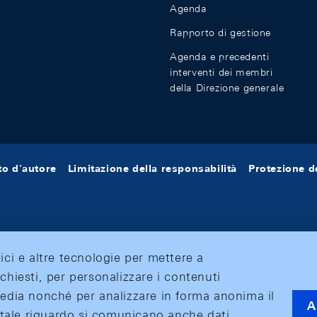
Agenda
Rapporto di gestione
Agenda e precedenti
interventi dei membri
della Direzione generale
tto d'autore
Limitazione della responsabilità
Protezione de
tici e altre tecnologie per mettere a
ichiesti, per personalizzare i contenuti
 media nonché per analizzare in forma anonima il
A
 A tale riguardo si comunicano anche dati