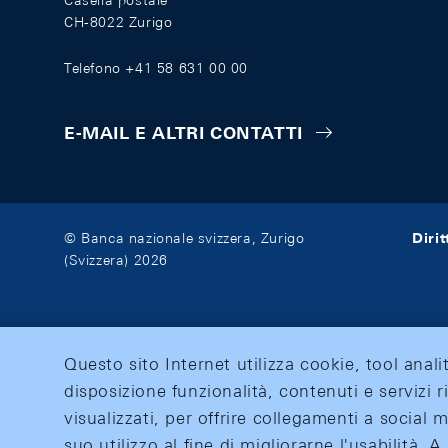
Casella postale
CH-8022 Zurigo
Telefono +41 58 631 00 00
E-MAIL E ALTRI CONTATTI
Diri
© Banca nazionale svizzera, Zurigo
(Svizzera) 2026
Questo sito Internet utilizza cookie, tool anali
disposizione funzionalità, contenuti e servizi r
visualizzati, per offrire collegamenti a social
suo utilizzo al fine di migliorarne l'usabilità.