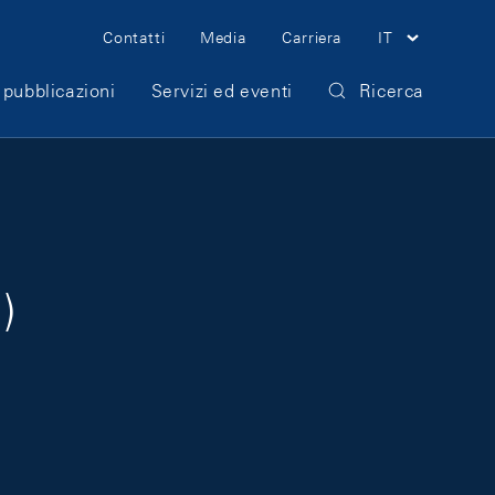
Meta Navigation
Contatti
Media
Carriera
IT
 pubblicazioni
Servizi ed eventi
Ricerca
)