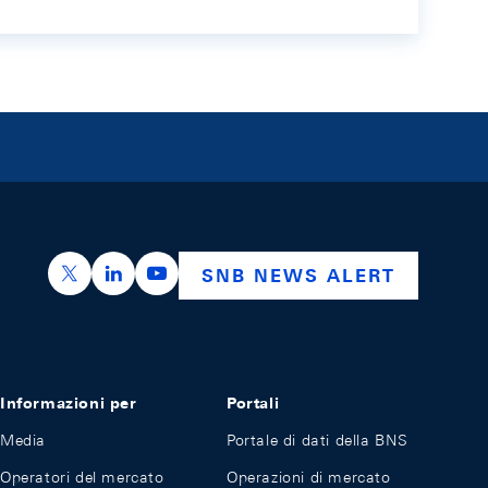
https://x.com/snb_bns
https://ch.linkedin.com/company/swiss-nation
https://www.youtube.com/@swissnation
SNB NEWS ALERT
Informazioni per
Portali
Media
Portale di dati della BNS
Operatori del mercato
Operazioni di mercato