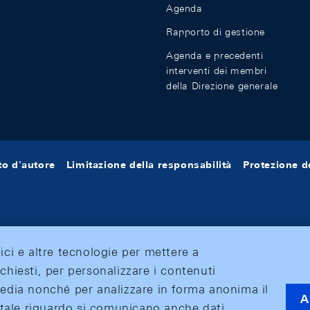
Agenda
Rapporto di gestione
Agenda e precedenti
interventi dei membri
della Direzione generale
tto d'autore
Limitazione della responsabilità
Protezione de
tici e altre tecnologie per mettere a
ichiesti, per personalizzare i contenuti
 media nonché per analizzare in forma anonima il
A
 A tale riguardo si comunicano anche dati