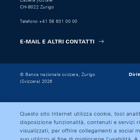
Casella postale
CH-8022 Zurigo
Telefono +41 58 631 00 00
E-MAIL E ALTRI CONTATTI
Diri
© Banca nazionale svizzera, Zurigo
(Svizzera) 2026
Questo sito Internet utilizza cookie, tool anali
disposizione funzionalità, contenuti e servizi r
visualizzati, per offrire collegamenti a social
suo utilizzo al fine di migliorarne l'usabilità.