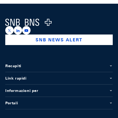
Footer
Logo
https://x.com/snb_bns
https://ch.linkedin.com/company/swiss-national-ba
https://www.youtube.com/@swissnationalbank
SNB NEWS ALERT
Recapiti
Link rapidi
Informazioni per
Portali