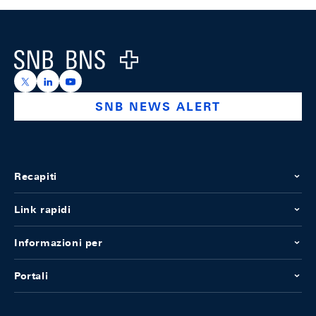
Footer
Logo
https://x.com/snb_bns
https://ch.linkedin.com/company/swiss-national-ba
https://www.youtube.com/@swissnationalbank
SNB NEWS ALERT
Recapiti
Link rapidi
Informazioni per
Portali