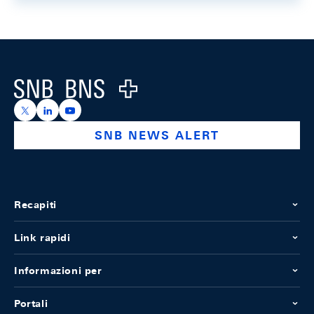
Footer
Logo
https://x.com/snb_bns
https://ch.linkedin.com/company/swiss-national-ba
https://www.youtube.com/@swissnationalbank
SNB NEWS ALERT
Recapiti
Link rapidi
Informazioni per
Portali